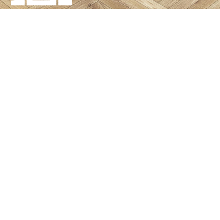
WILLKOMMEN BEI HANDKRAFT.ORG
Wir sind Ihr verlässlicher Partner für
alle Arten von
Renovierungen
im und ums Haus.
Unsere Firma besteht aus einem erfahrenen
Team von
Spezialisten
, die Ihnen jederzeit gerne zur Verfügung stehen.
Egal ob Sie Hilfe, Unterstützung oder einfach nur
unseren Rat benötigen
wir freuen uns auf Ihre
–
Kontaktaufnahme. Hierzu bieten wir Ihnen unseren
bequemen
Rückruf-Service
an
oder rufen Sie uns direkt
–
an +49 15201364394
STARTSEITE
ÜBER UNS
PROJEKTE
LEISTUNGSÜBERSICHT
RÜCKRUF-
SERVICE
KONTAKT
IMPRESSUM